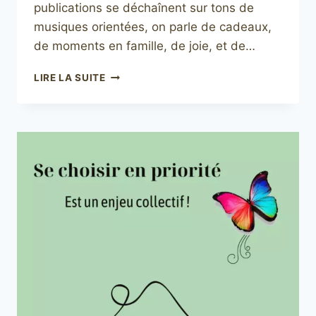
publications se déchaînent sur tons de
musiques orientées, on parle de cadeaux,
de moments en famille, de joie, et de…
ET
LIRE LA SUITE
SI
NOËL
N’ÉTAIT
PAS
SI…
NOËL
?