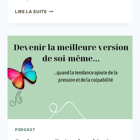
PODCAST
LIRE LA SUITE
–
EPISODE
N°10
:
SE
CHOISIR
EN
PRIORITÉ
=
ENJEU
COLLECTIF
PODCAST