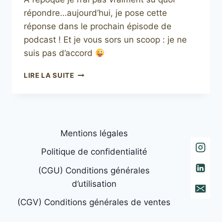
répondre…aujourd’hui, je pose cette
réponse dans le prochain épisode de
podcast ! Et je vous sors un scoop : je ne
suis pas d’accord
PODCAST
LIRE LA SUITE
–
EPISODE
N°10
:
SE
Mentions légales
CHOISIR
EN
Politique de confidentialité
PRIORITÉ
=
(CGU) Conditions générales
ENJEU
d’utilisation
COLLECTIF
(CGV) Conditions générales de ventes