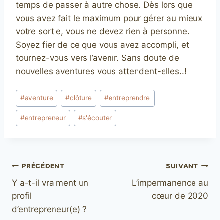
temps de passer à autre chose. Dès lors que
vous avez fait le maximum pour gérer au mieux
votre sortie, vous ne devez rien à personne.
Soyez fier de ce que vous avez accompli, et
tournez-vous vers l’avenir. Sans doute de
nouvelles aventures vous attendent-elles..!
Étiquettes
#
aventure
#
clôture
#
entreprendre
de
#
entrepreneur
#
s'écouter
la
publication :
Navigation
PRÉCÉDENT
SUIVANT
Y a-t-il vraiment un
L’impermanence au
de
profil
cœur de 2020
l’article
d’entrepreneur(e) ?